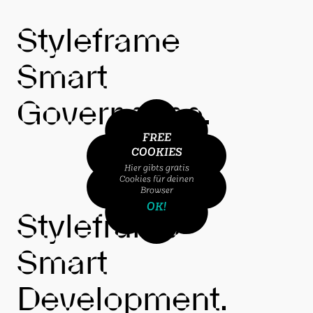
Styleframe
Smart
Governance.
FREE
COOKIES
Hier gibts gratis
Cookies für deinen
Browser
OK!
Styleframe
Smart
Development.