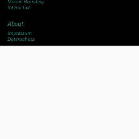
Motion Branding
Interactive
About
Impressum
Datenschutz
chemicalbox gmbh
Schlossstrasse 24
2560 Nidau
+41 32 322 70 75
bureau@chemicalbox.ch
Hier gibts frische Design Experimente direkt aus dem
Labor:
Vimeo
Instagram
Youtube
Linkedin
©2026 chemicalbox gmbh
Biel-Bienne / Bern / Schweiz