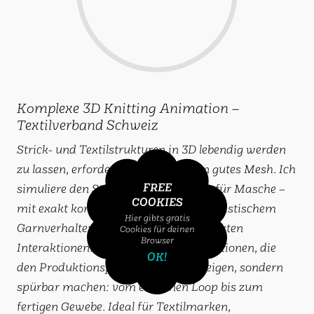
Komplexe 3D Knitting Animation –
Textilverband Schweiz
Strick- und Textilstrukturen in 3D lebendig werden
zu lassen, erfordert mehr als nur ein gutes Mesh. Ich
FREE
simuliere den Strickvorgang Masche für Masche –
COOKIES
mit exakt kontrollierter Bewegung, realistischem
Hier gibts gratis
Garnverhalten und physikalisch korrekten
Cookies für deinen
Browser
Interaktionen. Dabei entstehen Animationen, die
OK!
den Produktionsprozess nicht nur zeigen, sondern
spürbar machen: vom einzelnen Loop bis zum
fertigen Gewebe. Ideal für Textilmarken,