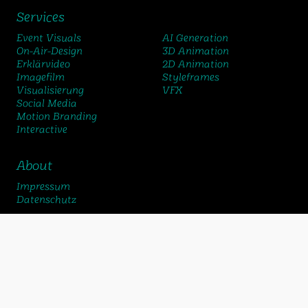
Services
Event Visuals
AI Generation
On-Air-Design
3D Animation
Erklärvideo
2D Animation
Imagefilm
Styleframes
Visualisierung
VFX
Social Media
Motion Branding
Interactive
About
Impressum
Datenschutz
chemicalbox gmbh
Schlossstrasse 24
2560 Nidau
+41 32 322 70 75
bureau@chemicalbox.ch