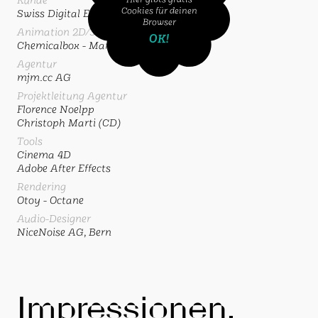
Cookies für deinen
Swiss Digital Economy AG
Browser
Animation 2D/3D
OK!
Chemicalbox - Mario Buholzer
Agentur
mjm.cc AG
Projektleitung Agentur
Florence Noelpp
Christoph Marti (CD)
Tools
Cinema 4D
Adobe After Effects
Rendering
Otoy - Octane
Audio-Designer
NiceNoise AG, Bern
Impressionen.