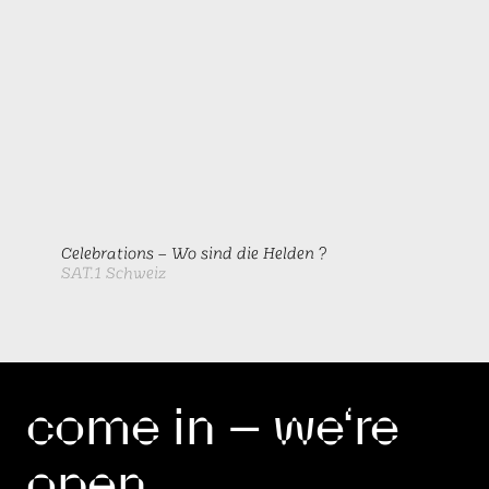
Celebrations – Wo sind die Helden ?
SAT.1 Schweiz
come in – we‘re
open