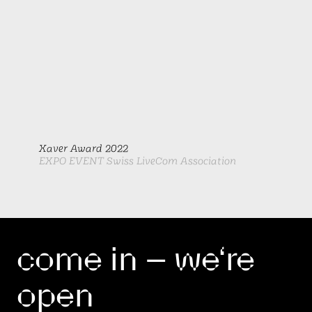
Xaver Award 2022
EXPO EVENT Swiss LiveCom Association
come in – we‘re
open