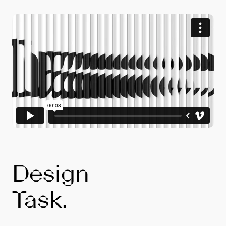
Play
Video
Design
Task.