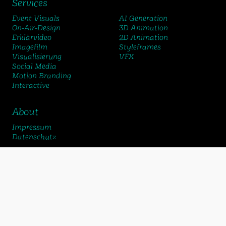
Services
Event Visuals
AI Generation
On-Air-Design
3D Animation
Erklärvideo
2D Animation
Imagefilm
Styleframes
Visualisierung
VFX
Social Media
Motion Branding
Interactive
About
Impressum
Datenschutz
chemicalbox gmbh
Schlossstrasse 24
2560 Nidau
+41 32 322 70 75
bureau@chemicalbox.ch