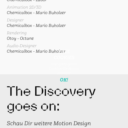
Animation 2D/3D
Chemicalbox - Mario Buholzer
Designer
Chemicalbox - Mario Buholzer
Rendering
Otoy - Octane
Audio-Designer
FREE
Chemicalbox - Mario Buholzer
COOKIES
Hier gibts gratis
Cookies für deinen
Browser
OK!
The Discovery
goes on:
Schau Dir weitere Motion Design